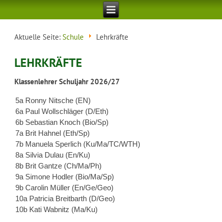
Aktuelle Seite:
Schule
Lehrkräfte
LEHRKRÄFTE
Klassenlehrer Schuljahr 2026/27
5a Ronny Nitsche (EN)
6a Paul Wollschläger (D/Eth)
6b Sebastian Knoch (Bio/Sp)
7a Brit Hahnel (Eth/Sp)
7b Manuela Sperlich (Ku/Ma/TC/WTH)
8a Silvia Dulau (En/Ku)
8b Brit Gantze (Ch/Ma/Ph)
9a Simone Hodler (Bio/Ma/Sp)
9b Carolin Müller (En/Ge/Geo)
10a Patricia Breitbarth (D/Geo)
10b Kati Wabnitz (Ma/Ku)