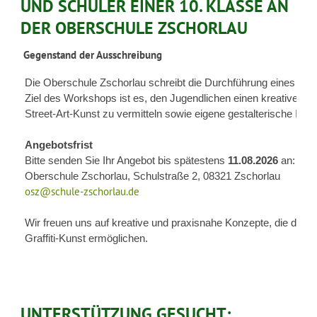
UND SCHÜLER EINER 10. KLASSE AN
DER OBERSCHULE ZSCHORLAU
Gegenstand der Ausschreibung
 Die Oberschule Zschorlau schreibt die Durchführung eines 
Gra
 Ziel des Workshops ist es, den Jugendlichen einen kreativen 
 Street-Art-Kunst zu vermitteln sowie eigene gestalterische Idee
Angebotsfrist
Bitte senden Sie Ihr Angebot bis spätestens 
11.08.2026
 an:
 Oberschule Zschorlau, Schulstraße 2, 08321 Zschorlau
osz@schule-zschorlau.de
 Wir freuen uns auf kreative und praxisnahe Konzepte, die den S
 Graffiti-Kunst ermöglichen.
UNTERSTÜTZUNG GESUCHT: